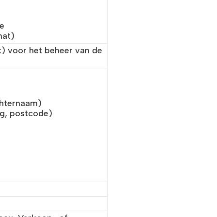
ie
hat)
) voor het beheer van de
chternaam)
g, postcode)