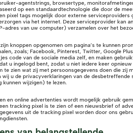
bruiker-agentstrings, browsertype, monitorafmetingen
baseerd op een standaardtechnologie die door de mees
n pixel tags mogelijk door externe serviceproviders
erzorgen via het internet. Deze serviceprovider kan 
IP-adres van uw computer) verzamelen over het bez
zijn knoppen opgenomen om pagina’s te kunnen prom
alen, zoals; Facebook, Pinterest, Twitter, Google Plus
kjes code van de sociale media zelf, en maken gebrui
at u ingelogd bent, zodat u niet iedere keer opnieuw 
Om te zien wat zij met persoonsgegevens doen die zij
n wij u de privacyverklaringen van de desbetreffende
 kunnen wijzigen) te lezen.
en en online advertenties wordt mogelijk gebruik gema
en tracking pixel is te zien of een nieuwsbrief of adv
 gegevens uit de tracking pixel worden door ons gebru
ngdiensten.
ns van belangstellende