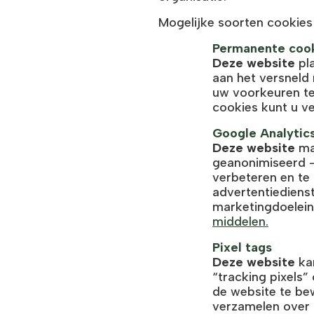
Mogelijke soorten cookie
Permanente coo
Deze website
pla
aan het versneld
uw voorkeuren te
cookies kunt u v
Google Analytic
Deze website
ma
geanonimiseerd -
verbeteren en te
advertentiediens
marketingdoelei
middelen.
Pixel tags
Deze website
kan
“tracking pixels
de website te be
verzamelen over h