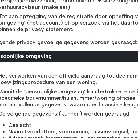
(Project)ontwikkelaar, Communicatie & Marketingbur
verhuuradviseur (makelaar)
Tot aan opzegging van de registratie door opheffing v
omgeving’ (het account) of op verzoek via het daar
binnen de privacy statement.
gende privacy gevoelige gegevens worden gevraagd:
rsoonlijke omgeving
Het verwerken van een officiële aanvraag tot deelna
toewijzingsprocedure van een woning.
Vanuit de ‘persoonlijke omgeving’ kan betrokkene de i
specifieke bouwnummer/huisnummer/woning officieel
van aanvullende gegevens, waaronder financiële kenget
De volgende gegevens (kunnen) worden gevraagd:
Geslacht
Naam (voorletters, voornamen, tussenvoegsel, a