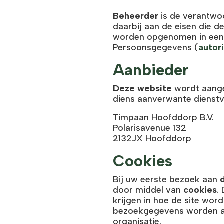
Beheerder
is de verantwo
daarbij aan de eisen die
worden opgenomen in een b
Persoonsgegevens (
autor
Aanbieder
Deze website
wordt aange
diens aanverwante dienstv
Timpaan Hoofddorp B.V.
Polarisavenue 132
2132JX Hoofddorp
Cookies
Bij uw eerste bezoek aan
door middel van
cookies
.
krijgen in hoe de site wor
bezoekgegevens worden ano
organisatie.