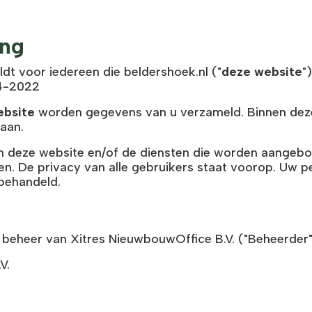
ing
dt voor iedereen die beldershoek.nl ("
deze website
"
04-2022
ebsite
worden gegevens van u verzameld. Binnen de
aan.
 deze website en/of de diensten die worden aangebo
en. De privacy van alle gebruikers staat voorop. Uw p
 behandeld.
 beheer van Xitres NieuwbouwOffice B.V. ("Beheerder"
V.