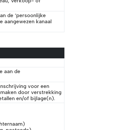
eau, Verkoop- of
an de ‘persoonlijke
toe aangewezen kanaal
me aan de
nschrijving voor een
 maken door verstrekking
allen en/of bijlage(n).
chternaam)