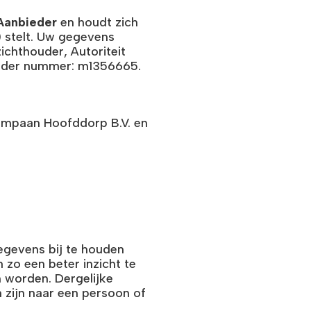
Aanbieder
en houdt zich
 stelt. Uw gegevens
chthouder, Autoriteit
onder nummer: m1356665.
impaan Hoofddorp B.V. en
evens bij te houden
zo een beter inzicht te
n worden. Dergelijke
zijn naar een persoon of