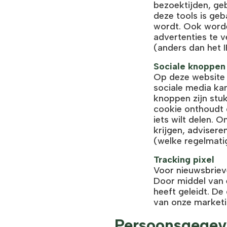
bezoektijden, ge
deze tools is ge
wordt. Ook worde
advertenties te v
(anders dan het 
Sociale knoppen
Op deze website 
sociale media kan
knoppen zijn stu
cookie onthoudt d
iets wilt delen. 
krijgen, advisere
(welke regelmatig
Tracking pixel
Voor nieuwsbriev
Door middel van e
heeft geleidt. De
van onze marketi
Persoonsgegeve