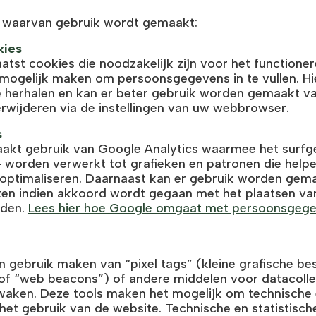
s waarvan gebruik wordt gemaakt:
kies
atst cookies die noodzakelijk zijn voor het functioner
 mogelijk maken om persoonsgegevens in te vullen. Hi
 herhalen en kan er beter gebruik worden gemaakt v
erwijderen via de instellingen van uw webbrowser.
s
akt gebruik van Google Analytics waarmee het surfg
 worden verwerkt tot grafieken en patronen die help
 optimaliseren. Daarnaast kan er gebruik worden gem
ten indien akkoord wordt gegaan met het plaatsen va
nden.
Lees hier hoe Google omgaat met persoonsgegev
 gebruik maken van “pixel tags” (kleine grafische be
” of “web beacons”) of andere middelen voor datacoll
waken. Deze tools maken het mogelijk om technische e
et gebruik van de website. Technische en statistische